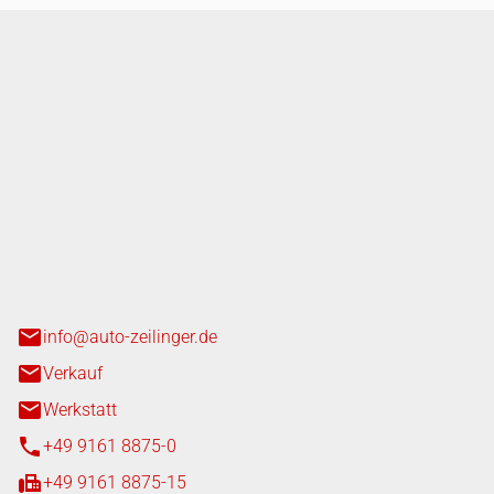
nger GmbH
n 3+7
heim
info@auto-zeilinger.de
Verkauf
Werkstatt
+49 9161 8875-0
+49 9161 8875-15