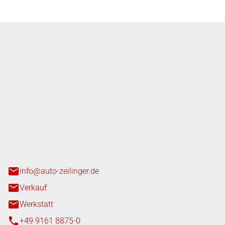
nger GmbH
n 3+7
heim
info@auto-zeilinger.de
Verkauf
Werkstatt
+49 9161 8875-0